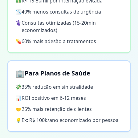
💵
R$ 15-50mil por internação evitada
📉
40% menos consultas de urgência
⚕️
Consultas otimizadas (15-20min
economizados)
💊
60% mais adesão a tratamentos
🏢
Para Planos de Saúde
💸
35% redução em sinistralidade
📊
ROI positivo em 6-12 meses
🤝
25% mais retenção de clientes
💡
Ex: R$ 100k/ano economizado por pessoa