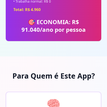
• Trabalha normal: R$ 0
Total: R$ 4.960
🎯 ECONOMIA: R$
91.040/ano por pessoa
Para Quem é Este App?
🧠