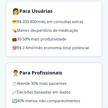
👩
Para Usuárias
💳
R$ 200-800/mês em consultas extras
💊
Menos desperdício de medicação
💼
30-50% mais produtividade
🎯
R$ 2-6mil/mês economia total potencial
👨‍⚕️
Para Profissionais
⏱️
Atende 30% mais pacientes
📈
Decisões baseadas em dados
🔄
40% menos não-comparecimentos