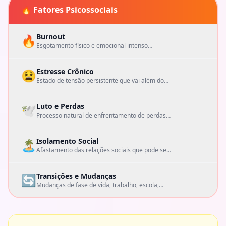
🔥 Fatores Psicossociais
Burnout
🔥
Esgotamento físico e emocional intenso
causado por estresse prolongado, muito
comum em cuidadores, profissionais de saúde
e pessoas neurodivergentes.
Estresse Crônico
😫
Estado de tensão persistente que vai além do
estresse pontual, comprometendo a saúde
física e mental de forma contínua.
Luto e Perdas
🕊️
Processo natural de enfrentamento de perdas
significativas — de pessoas, relacionamentos,
saúde, identidade ou expectativas de vida.
Isolamento Social
🏝️
Afastamento das relações sociais que pode ser
voluntário ou imposto, gerando solidão,
desconexão e impacto negativo na saúde
mental.
Transições e Mudanças
🔄
Mudanças de fase de vida, trabalho, escola,
cidade ou relações que geram instabilidade
emocional, especialmente em pessoas
neurodivergentes.