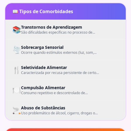
📖 Tipos de Comorbidades
Transtornos de Aprendizagem
📚
São dificuldades específicas no processo de
aquisição de habilidades acadêmicas, como
leitura, escrita ou matemática.
Sobrecarga Sensorial
🌪️
Ocorre quando estímulos externos (luz, som,
cheiros, texturas) se tornam excessivos e
difíceis de processar. Muito comum em pessoas
autistas.
Seletividade Alimentar
🍴
Caracterizada por recusa persistente de certos
alimentos, texturas ou cores. Pode estar ligada
a questões sensoriais ou transtornos
alimentares.
Compulsão Alimentar
🍽️
Consumo repetitivo e descontrolado de
grandes quantidades de comida, geralmente
associado a ansiedade ou estresse.
Abuso de Substâncias
🚬
Uso problemático de álcool, cigarro, drogas ou
medicamentos, que causa prejuízos físicos,
emocionais e sociais.