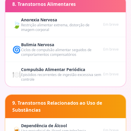
8. Transtornos Alimentares
Anorexia Nervosa
🍃
Em breve
Restrição alimentar extrema, distorção de
imagem corporal
Bulimia Nervosa
🌀
Em breve
Ciclos de compulsão alimentar seguidos de
comportamentos compensatórios
Compulsão Alimentar Periódica
🍽️
Em breve
Episódios recorrentes de ingestão excessiva sem
controle
9. Transtornos Relacionados ao Uso de
Substâncias
Dependência de Álcool
🍺
Em breve
Uso prejudicial de álcool com tolerância,