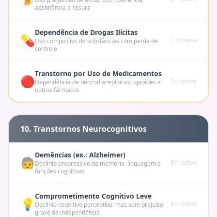
abstinência e fissura
Dependência de Drogas Ilícitas
💊
Em breve
Uso compulsivo de substâncias com perda de
controle
Transtorno por Uso de Medicamentos
🔴
Em breve
Dependência de benzodiazepínicos, opioides e
outros fármacos
10. Transtornos Neurocognitivos
Demências (ex.: Alzheimer)
🧓
Em breve
Declínio progressivo da memória, linguagem e
funções cognitivas
Comprometimento Cognitivo Leve
💡
Em breve
Declínio cognitivo perceptível mas sem prejuízo
grave da independência