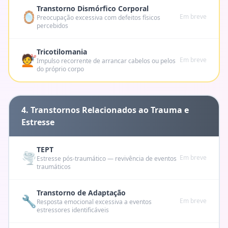
Transtorno Dismórfico Corporal
🪞
Em breve
Preocupação excessiva com defeitos físicos
percebidos
Tricotilomania
💇
Em breve
Impulso recorrente de arrancar cabelos ou pelos
do próprio corpo
4. Transtornos Relacionados ao Trauma e
Estresse
TEPT
🌪️
Em breve
Estresse pós-traumático — revivência de eventos
traumáticos
Transtorno de Adaptação
🔧
Em breve
Resposta emocional excessiva a eventos
estressores identificáveis